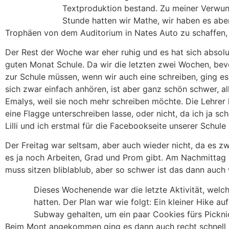
Textproduktion bestand. Zu meiner Verwunde
Stunde hatten wir Mathe, wir haben es abe
Trophäen von dem Auditorium in Nates Auto zu schaffen, w
Der Rest der Woche war eher ruhig und es hat sich absolut
guten Monat Schule. Da wir die letzten zwei Wochen, bevo
zur Schule müssen, wenn wir auch eine schreiben, ging e
sich zwar einfach anhören, ist aber ganz schön schwer, al
Emalys, weil sie noch mehr schreiben möchte. Die Lehrer h
eine Flagge unterschreiben lasse, oder nicht, da ich ja 
Lilli und ich erstmal für die Facebookseite unserer Schule
Der Freitag war seltsam, aber auch wieder nicht, da es zwa
es ja noch Arbeiten, Grad und Prom gibt. Am Nachmittag h
muss sitzen bliblablub, aber so schwer ist das dann auch
Dieses Wochenende war die letzte Aktivität, welc
hatten. Der Plan war wie folgt: Ein kleiner Hike 
Subway gehalten, um ein paar Cookies fürs Picknic
Beim Mont angekommen ging es dann auch recht schnell ho