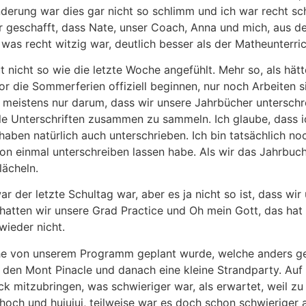
rung war dies gar nicht so schlimm und ich war recht schn
r geschafft, dass Nate, unser Coach, Anna und mich, aus de
as recht witzig war, deutlich besser als der Matheunterri
 nicht so wie die letzte Woche angefühlt. Mehr so, als hät
r die Sommerferien offiziell beginnen, nur noch Arbeiten s
s meistens nur darum, dass wir unsere Jahrbücher unterschr
le Unterschriften zusammen zu sammeln. Ich glaube, dass ic
aben natürlich auch unterschrieben. Ich bin tatsächlich no
schon einmal unterschreiben lassen habe. Als wir das Jahrb
 lächeln.
r der letzte Schultag war, aber es ja nicht so ist, dass wir 
atten wir unsere Grad Practice und Oh mein Gott, das hat l
 wieder nicht.
he von unserem Programm geplant wurde, welche anders gee
auf den Mont Pinacle und danach eine kleine Strandparty. A
k mitzubringen, was schwieriger war, als erwartet, weil z
ch und huiuiui, teilweise war es doch schon schwieriger al