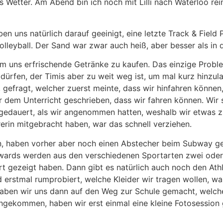
 Wetter. Am Abend bin ich noch mit Lilli nach Waterloo rei
uns natürlich darauf geeinigt, eine letzte Track & Field 
leyball. Der Sand war zwar auch heiß, aber besser als in d
m uns erfrischende Getränke zu kaufen. Das einzige Problem
 dürfen, der Timis aber zu weit weg ist, um mal kurz hinzu
et, gefragt, welcher zuerst meinte, dass wir hinfahren könn
 dem Unterricht geschrieben, dass wir fahren können. Wir 
gedauert, als wir angenommen hatten, weshalb wir etwas z
erin mitgebracht haben, war das schnell verziehen.
gen, haben vorher aber noch einen Abstecher beim Subway
c Awards werden aus den verschiedenen Sportarten zwei oder
gezeigt haben. Dann gibt es natürlich auch noch den Athl
rstmal rumprobiert, welche Kleider wir tragen wollen, was s
haben wir uns dann auf den Weg zur Schule gemacht, welcher
ngekommen, haben wir erst einmal eine kleine Fotosession g