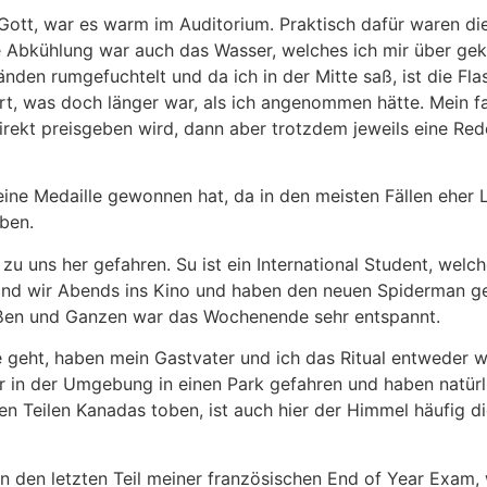
Gott, war es warm im Auditorium. Praktisch dafür waren d
e Abkühlung war auch das Wasser, welches ich mir über ge
den rumgefuchtelt und da ich in der Mitte saß, ist die Fl
, was doch länger war, als ich angenommen hätte. Mein fa
irekt preisgeben wird, dann aber trotzdem jeweils eine Red
ine Medaille gewonnen hat, da in den meisten Fällen eher 
aben.
 uns her gefahren. Su ist ein International Student, welche
ind wir Abends ins Kino und haben den neuen Spiderman g
roßen und Ganzen war das Wochenende sehr entspannt.
eht, haben mein Gastvater und ich das Ritual entweder w
er in der Umgebung in einen Park gefahren und haben natü
en Teilen Kanadas toben, ist auch hier der Himmel häufig d
 den letzten Teil meiner französischen End of Year Exam, 