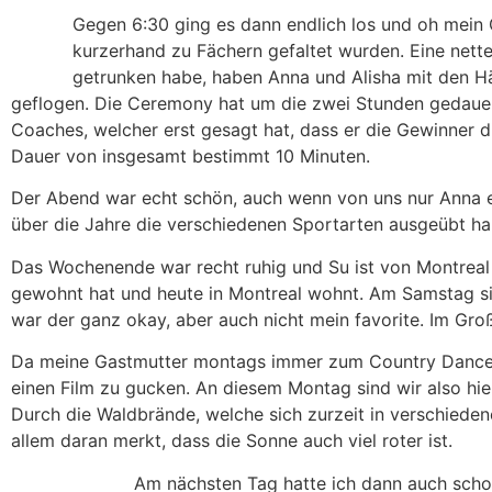
Gegen 6:30 ging es dann endlich los und oh mein 
kurzerhand zu Fächern gefaltet wurden. Eine nett
getrunken habe, haben Anna und Alisha mit den Hän
geflogen. Die Ceremony hat um die zwei Stunden gedauert
Coaches, welcher erst gesagt hat, dass er die Gewinner d
Dauer von insgesamt bestimmt 10 Minuten.
Der Abend war echt schön, auch wenn von uns nur Anna e
über die Jahre die verschiedenen Sportarten ausgeübt h
Das Wochenende war recht ruhig und Su ist von Montreal zu
gewohnt hat und heute in Montreal wohnt. Am Samstag s
war der ganz okay, aber auch nicht mein favorite. Im G
Da meine Gastmutter montags immer zum Country Dance g
einen Film zu gucken. An diesem Montag sind wir also hi
Durch die Waldbrände, welche sich zurzeit in verschieden
allem daran merkt, dass die Sonne auch viel roter ist.
Am nächsten Tag hatte ich dann auch schon