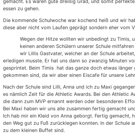
gemacht. Es waren gute dreißig Grad, und somit perfektes
essen zu gehen.
Die kommende Schulwoche war kochend heiß und wir haben 
diese aber nicht vom Laufen geprägt sondern eher vom Vol
Wegen der Hitze wollten wir unbedingt zu Timis, u
keinen anderen Schülern unserer Schule mitfahren
wir Lillis Gastvater, welcher an der Schule arbeit
erledigen musste. Er hat uns dann so zwanzig Minuten vor
gesprintet. Beim Timis hat das ganze doch etwas länger 
gekommen sind, da wir aber einen Eiscafe für unsere Lehr
Nach der Schule sind Lilli, Anna und ich zu Maxi gegan
es nämlich Zeit für die Athletic Awards. Bei den Athleti
die dann zum MVP ernannt werden oder besonderen Effort 
Bei Maxi haben wir uns alle zusammen fertig gemacht und e
Ich hab mir ein Kleid von Anna geborgt. Fertig gemacht, 
den Weg gut zu Fuß zurücklegen konnten. In der Schule a
zu dem kleinen Buffet sind.